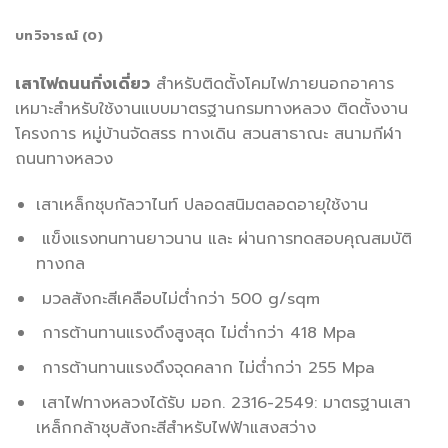
บทวิจารณ์ (0)
เสาไฟถนนกิ่งเดี่ยว
สำหรับติดตั้งโคมไฟภายนอกอาคาร
เหมาะสำหรับใช้งานแบบมาตรฐานกรมทางหลวง ติดตั้งงาน
โครงการ หมู่บ้านจัดสรร ทางเดิน สวนสาธาณะ สนามกีฬา
ถนนทางหลวง
เสาเหล็กชุบกัลวาไนท์ ปลอดสนิมตลอดอายุใช้งาน
แข็งแรงทนทานยาวนาน และ ผ่านการทดสอบคุณสมบัติ
ทางกล
มวลสังกะสีเคลือบไม่ต่ำกว่า 500 g/sqm
การต้านทานแรงดึงสูงสุด ไม่ต่ำกว่า 418 Mpa
การต้านทานแรงดึงจุดคลาก ไม่ต่ำกว่า 255 Mpa
เสาไฟทางหลวงได้รับ มอก. 2316-2549: มาตรฐานเสา
เหล็กกล้าชุบสังกะสีสำหรับไฟฟ้าแสงสว่าง