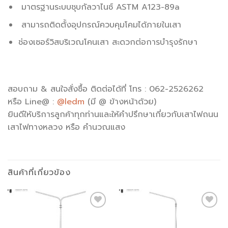
มาตรฐานระบบชุบกัลวาไนซ์ ASTM A123-89a
สามารถติดตั้งอุปกรณ์ควบคุมโคมได้ภายในเสา
ช่องเซอร์วิสบริเวณโคนเสา สะดวกต่อการบำรุงรักษา
สอบถาม & สนใจสั่งซื้อ ติดต่อได้ที่ โทร : 062-2526262
หรือ Line@ :
@ledm
(มี @ ข้างหน้าด้วย)
ยินดีให้บริการลูกค้าทุกท่านและให้คำปรึกษาเกี่ยวกับเสาไฟถนน
เสาไฟทางหลวง หรือ คำนวณแสง
สินค้าที่เกี่ยวข้อง