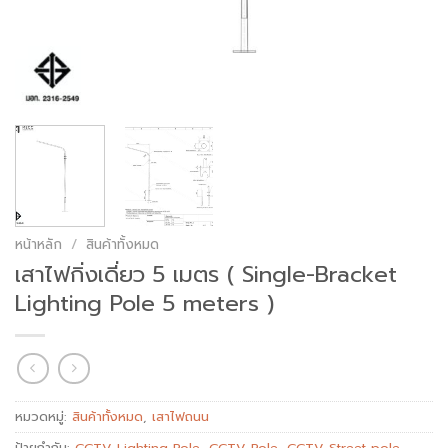
หน้าหลัก
/
สินค้าทั้งหมด
เสาไฟกิ่งเดี่ยว 5 เมตร ( Single-Bracket
Lighting Pole 5 meters )
หมวดหมู่:
สินค้าทั้งหมด
,
เสาไฟถนน
ป้ายกำกับ:
CCTV Lighting Pole
,
CCTV Pole
,
CCTV Street pole
,