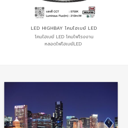
LED HIGHBAY โคมไฮเบย์ LED
โคมไฮเบย์ LED โคมไฟโรงงาน
หลอดไฟไฮเบย์LED