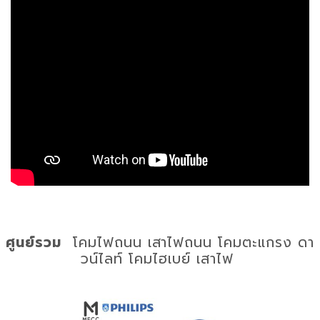
ศูนย์รวม
โคมไฟถนน เสาไฟถนน โคมตะแกรง ดา
วน์ไลท์ โคมไฮเบย์ เสาไฟ