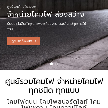
คมไฟ ส่องสว่าง
ศู
าพจากโรงงาน ตอบโจทย์ทุกการใช้
พร้
ศูนย์รวมโคมไฟ จำหน่ายโคมไฟ
ทุกชนิด ทุกแบบ
โคมไฟถนน โคมไฟสปอร์ตไลท์ โคม
ไฟเพดาน โคมดาวน์ไลท์