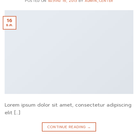
POSTED ON
ธันวาคม 16, 2013
BY
ADMIN_CENTER
16
ธ.ค.
Lorem ipsum dolor sit amet, consectetur adipiscing
elit […]
CONTINUE READING
→