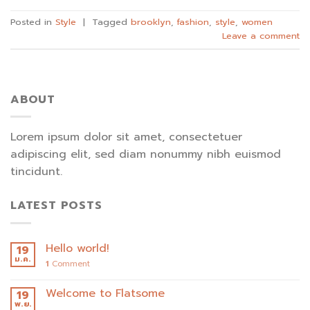
Posted in
Style
|
Tagged
brooklyn
,
fashion
,
style
,
women
Leave a comment
ABOUT
Lorem ipsum dolor sit amet, consectetuer
adipiscing elit, sed diam nonummy nibh euismod
tincidunt.
LATEST POSTS
Hello world!
19
ม.ค.
1
Comment
Welcome to Flatsome
19
พ.ย.