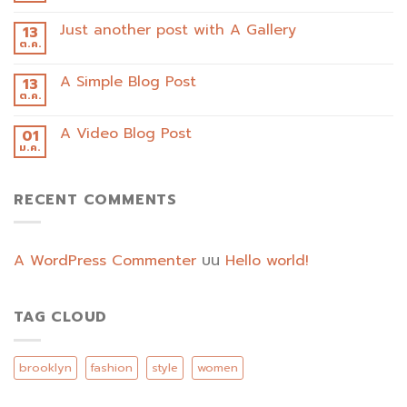
Just another post with A Gallery
13
ต.ค.
A Simple Blog Post
13
ต.ค.
A Video Blog Post
01
ม.ค.
RECENT COMMENTS
A WordPress Commenter
บน
Hello world!
TAG CLOUD
brooklyn
fashion
style
women