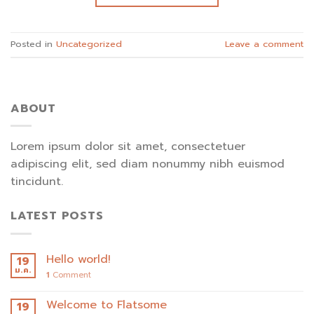
Posted in
Uncategorized
Leave a comment
ABOUT
Lorem ipsum dolor sit amet, consectetuer
adipiscing elit, sed diam nonummy nibh euismod
tincidunt.
LATEST POSTS
Hello world!
19
ม.ค.
1
Comment
Welcome to Flatsome
19