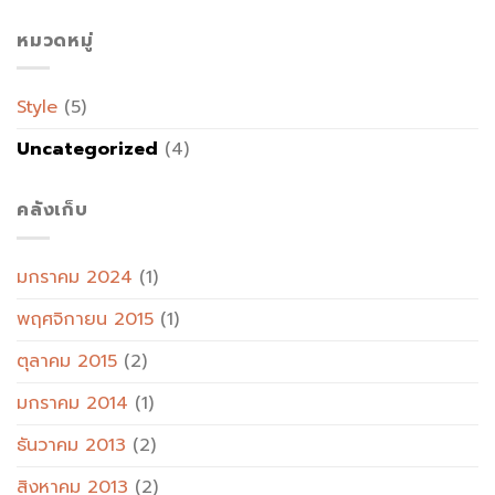
หมวดหมู่
Style
(5)
Uncategorized
(4)
คลังเก็บ
มกราคม 2024
(1)
พฤศจิกายน 2015
(1)
ตุลาคม 2015
(2)
มกราคม 2014
(1)
ธันวาคม 2013
(2)
สิงหาคม 2013
(2)