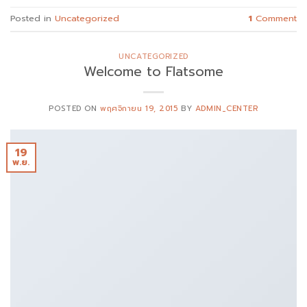
Posted in
Uncategorized
1
Comment
UNCATEGORIZED
Welcome to Flatsome
POSTED ON
พฤศจิกายน 19, 2015
BY
ADMIN_CENTER
19
พ.ย.