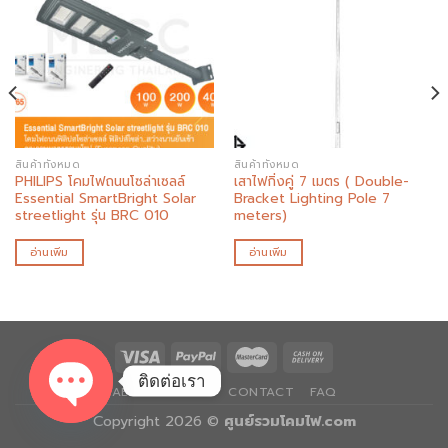
Add to
Add to
wishlist
wishlist
สินค้าทั้งหมด
สินค้าทั้งหมด
PHILIPS โคมไฟถนนโซล่าเซลล์
เสาไฟกิ่งคู่ 7 เมตร ( Double-
Essential SmartBright Solar
Bracket Lighting Pole 7
streetlight รุ่น BRC 010
meters)
อ่านเพิ่ม
อ่านเพิ่ม
ติดต่อเรา
ABOUT
BLOG
CONTACT
FAQ
Copyright 2026 ©
ศูนย์รวมโคมไฟ.com
OPEN