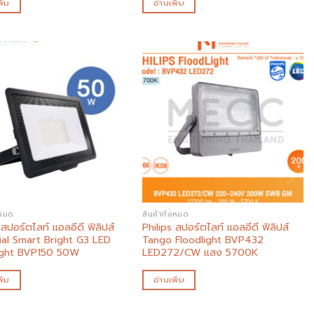
ิ่ม
อ่านเพิ่ม
Add to
Add to
wishlist
wishlist
งหมด
สินค้าทั้งหมด
 สปอร์ตไลท์ แอลอีดี ฟิลิปส์
Philips สปอร์ตไลท์ แอลอีดี ฟิลิปส์
ial Smart Bright G3 LED
Tango Floodlight BVP432
ight BVP150 50W
LED272/CW แสง 5700K
ิ่ม
อ่านเพิ่ม