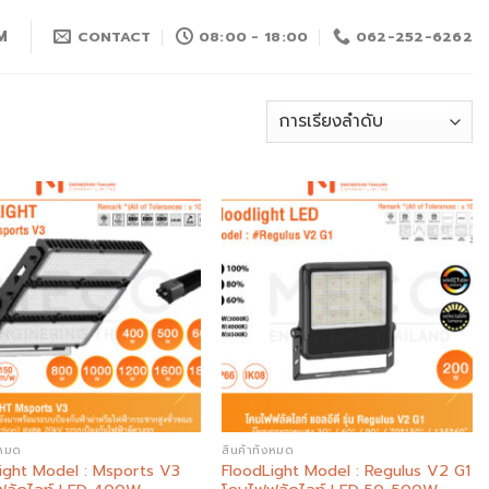
M
CONTACT
08:00 - 18:00
062-252-6262
Add to
Add to
wishlist
wishlist
งหมด
สินค้าทั้งหมด
ight Model : Msports V3
FloodLight Model : Regulus V2 G1