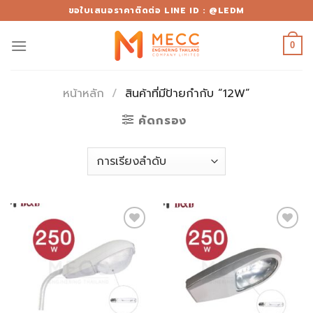
Skip
ขอใบเสนอราคาติดต่อ LINE ID : @LEDM
to
content
0
หน้าหลัก
/
สินค้าที่มีป้ายกำกับ “12W”
คัดกรอง
Add to
Add to
wishlist
wishlist