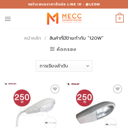
Skip
ขอใบเสนอราคาติดต่อ LINE ID : @LEDM
to
content
0
หน้าหลัก
/
สินค้าที่มีป้ายกำกับ “120W”
คัดกรอง
Add to
Add to
wishlist
wishlist