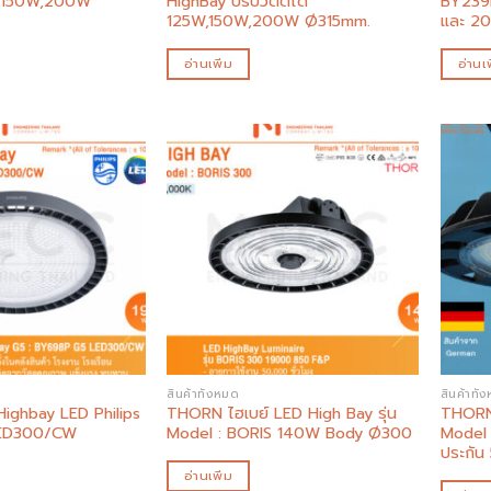
W,150W,200W
HighBay ปรับวัตต์ได้
BY239
125W,150W,200W Ø315mm.
และ 20
อ่านเพิ่ม
อ่านเพ
Add to
Add to
wishlist
wishlist
สินค้าทั้งหมด
สินค้าทั้
Highbay LED Philips
THORN ไฮเบย์ LED High Bay รุ่น
THORN 
ED300/CW
Model : BORIS 140W Body Ø300
Model
ประกัน 
อ่านเพิ่ม