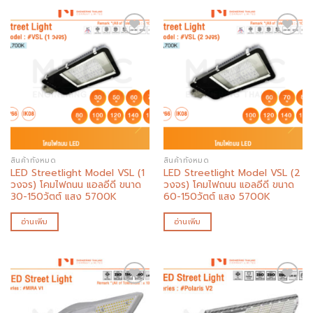
Add to
Add to
wishlist
wishlist
สินค้าทั้งหมด
สินค้าทั้งหมด
LED Streetlight Model VSL (1
LED Streetlight Model VSL (2
วงจร) โคมไฟถนน แอลอีดี ขนาด
วงจร) โคมไฟถนน แอลอีดี ขนาด
30-150วัตต์ แสง 5700K
60-150วัตต์ แสง 5700K
อ่านเพิ่ม
อ่านเพิ่ม