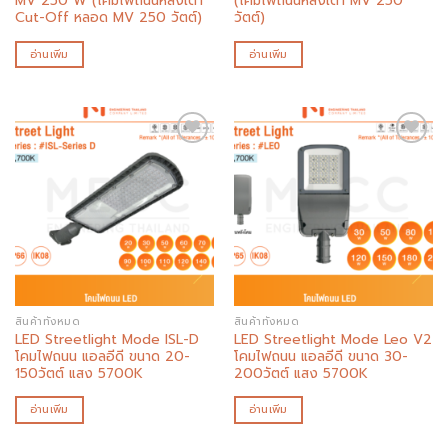
MV 250 W (โคมไฟถนนหลังเต่า
(โคมไฟถนนหลังเต่า MV 250
Cut-Off หลอด MV 250 วัตต์)
วัตต์)
อ่านเพิ่ม
อ่านเพิ่ม
Add to
Add to
wishlist
wishlist
สินค้าทั้งหมด
สินค้าทั้งหมด
LED Streetlight Mode ISL-D
LED Streetlight Mode Leo V2
โคมไฟถนน แอลอีดี ขนาด 20-
โคมไฟถนน แอลอีดี ขนาด 30-
150วัตต์ แสง 5700K
200วัตต์ แสง 5700K
อ่านเพิ่ม
อ่านเพิ่ม