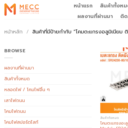
Skip
หน้าแรก
สินค้าทั้งห
to
ผลงานที่ผ่านมา
ติด
content
หน้าหลัก
/
สินค้าที่มีป้ายกำกับ “โคมตะแกรงอลูมิเนียม 
BROWSE
ผลงานที่ผ่านมา
สินค้าทั้งหมด
หลอดไฟ / โคมไฟอื่น ๆ
เสาไฟถนน
โคมไฟถนน
สินค้าทั้งหมด
โคมไฟสปอร์ตไลท์
โคมตะแกรงอะลูมิ