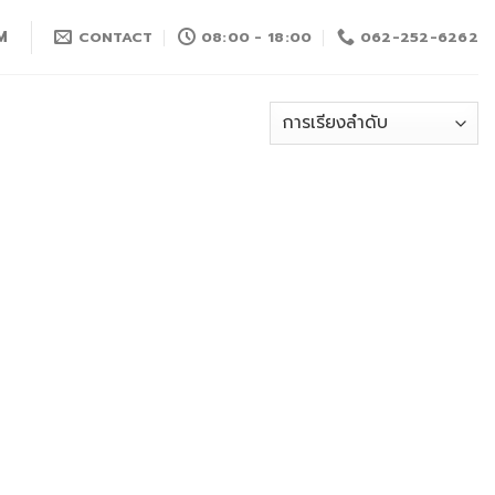
M
CONTACT
08:00 - 18:00
062-252-6262