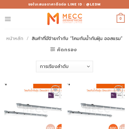
Skip
ขอใบเสนอราคาติดต่อ LINE ID : @LEDM
to
content
0
หน้าหลัก
/
สินค้าที่มีป้ายกำกับ “โคมกันน้ำกันฝุ่น ออสแรม”
คัดกรอง
Add to
Add to
wishlist
wishlist