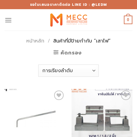
Skip
ขอใบเสนอราคาติดต่อ LINE ID : @LEDM
to
content
0
หน้าหลัก
/
สินค้าที่มีป้ายกำกับ “เสาไฟ”
คัดกรอง
Add to
Add to
wishlist
wishlist