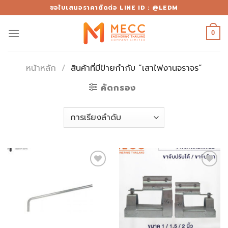
Skip
ขอใบเสนอราคาติดต่อ LINE ID : @LEDM
to
content
0
หน้าหลัก
/
สินค้าที่มีป้ายกำกับ “เสาไฟงานจราจร”
คัดกรอง
Add to
Add to
wishlist
wishlist