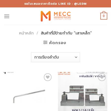
Skip
ขอใบเสนอราคาติดต่อ LINE ID : @LEDM
to
content
0
หน้าหลัก
/
สินค้าที่มีป้ายกำกับ “เสาเหล็ก”
คัดกรอง
Add to
Add to
wishlist
wishlist