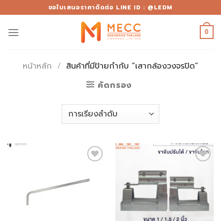
Skip
ขอใบเสนอราคาติดต่อ LINE ID : @LEDM
to
content
0
หน้าหลัก
/
สินค้าที่มีป้ายกำกับ “เสากล้องวงจรปิด”
คัดกรอง
Add to
Add to
wishlist
wishlist