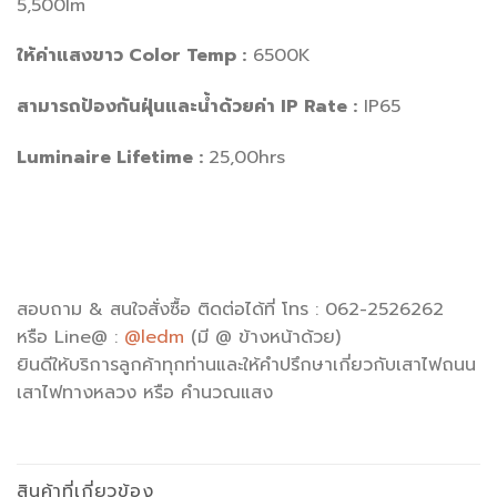
5,500lm
ให้ค่าแสงขาว Color Temp :
6500K
สามารถป้องกันฝุ่นและน้ำด้วยค่า IP Rate :
IP65
Luminaire Lifetime :
25,00hrs
สอบถาม & สนใจสั่งซื้อ ติดต่อได้ที่ โทร : 062-2526262
หรือ Line@ :
@ledm
(มี @ ข้างหน้าด้วย)
ยินดีให้บริการลูกค้าทุกท่านและให้คำปรึกษาเกี่ยวกับเสาไฟถนน
เสาไฟทางหลวง หรือ คำนวณแสง
สินค้าที่เกี่ยวข้อง