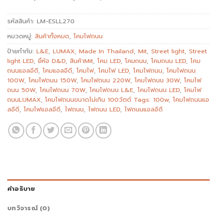
รหัสสินค้า:
LM-ESLL270
หมวดหมู่:
สินค้าทั้งหมด
,
โคมไฟถนน
ป้ายกำกับ:
L&E
,
LUMAX
,
Made In Thailand
,
Mit
,
Street light
,
Street
light LED
,
ยี่ห้อ D&D
,
สินค้าMit
,
โคม LED
,
โคมถนน
,
โคมถนน LED
,
โคม
ถนนแอลอีดี
,
โคมแอลอีดี
,
โคมไฟ
,
โคมไฟ LED
,
โคมไฟถนน
,
โคมไฟถนน
100W
,
โคมไฟถนน 150W
,
โคมไฟถนน 220W
,
โคมไฟถนน 30W
,
โคมไฟ
ถนน 50W
,
โคมไฟถนน 70W
,
โคมไฟถนน L&E
,
โคมไฟถนน LED
,
โคมไฟ
ถนนLUMAX
,
โคมไฟถนนขนาดไม่เกิน 100วัตต์ Tags: 100w
,
โคมไฟถนนแอ
ลอีดี
,
โคมไฟแอลอีดี
,
ไฟถนน
,
ไฟถนน LED
,
ไฟถนนแอลอีดี
คำอธิบาย
บทวิจารณ์ (0)