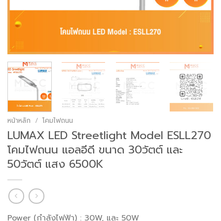
หน้าหลัก
/
โคมไฟถนน
LUMAX LED Streetlight Model ESLL270
โคมไฟถนน แอลอีดี ขนาด 30วัตต์ และ
50วัตต์ แสง 6500K
Power (กำลังไฟฟ้า) : 30W, และ 50W