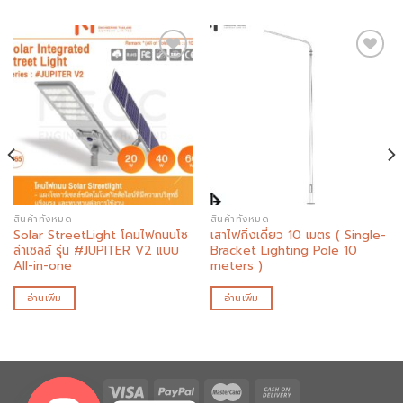
Add to
Add to
wishlist
wishlist
สินค้าทั้งหมด
สินค้าทั้งหมด
Solar StreetLight โคมไฟถนนโซ
เสาไฟกิ่งเดี่ยว 10 เมตร ( Single-
ล่าเซลล์ รุ่น #JUPITER V2 แบบ
Bracket Lighting Pole 10
All-in-one
meters )
อ่านเพิ่ม
อ่านเพิ่ม